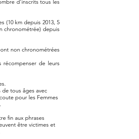
ombre d'inscrits tous les
es (10 km depuis 2013, 5
on chronométrée) depuis
 sont non chronométrées
es récompenser de leurs
es.
 de tous âges avec
d’écoute pour les Femmes
.
re fin aux phrases
euvent être victimes et
.