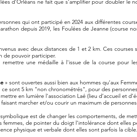
ulées d'Orléans ne fait que s'amplifier pour doubler le n
rsonnes qui ont participé en 2024 a
ux différentes cours
arathon depuis 2019, les Foulées de Jeanne (course n
ienvenus avec deux distances de 1 et 2 km. Ces courses
 de pouvoir participer.
 remettre une médaille à l'issue de la course pour l
ne
» sont ouvertes aussi bien aux hommes qu’aux Femm
 ce sont 5 km "non chronométrés", pour des personnes
 mettre en lumière l'association Laé (lieu d’accueil et 
n faisant marcher et/ou courir un maximum de personnes
e symbolique est de changer les comportements, de mett
s femmes, de pointer du doigt l’intolérance dont elles p
lence physique et verbale dont elles sont parfois la cible